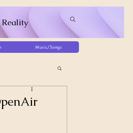
 Reality
h
Music/Songs
ing
2021
2025
OpenAir
Afghanistan