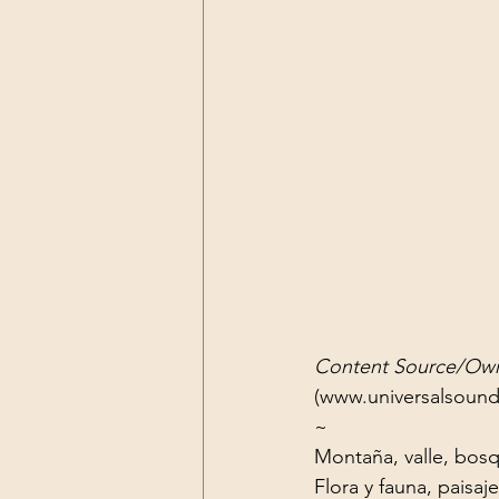
Content Source/Own
(
www.universalsound
~
Montaña, valle, bosq
Flora y fauna, paisaje 