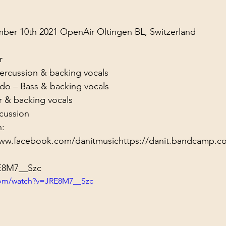
ol Structures
Ancient Wisdom
Antarctica
Big Brother
ber 10th 2021 OpenAir Oltingen BL, Switzerland

 Social Media


rcussion & backing vocals

o – Bass & backing vocals

r & backing vocals

cussion
:

www.facebook.com/danitmusic
https://danit.bandcamp.c
RE8M7__Szc
com/watch?v=JRE8M7__Szc