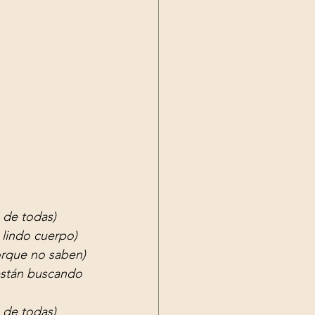
a de todas)
 lindo cuerpo)
orque no saben)
stán buscando 
a de todas)