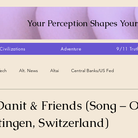
Your Perception Shapes Your
Civilizations
Adventure
9/11 Trut
Tech
Alt. News
Altai
Central Banks/US Fed
Consciousness Shift
Crystalline Grid
Agriculture/Farm
 Danit & Friends (Song – 
ltingen, Switzerland)
very
Artisans
Canada
Biome
Create Your Reality
stars.