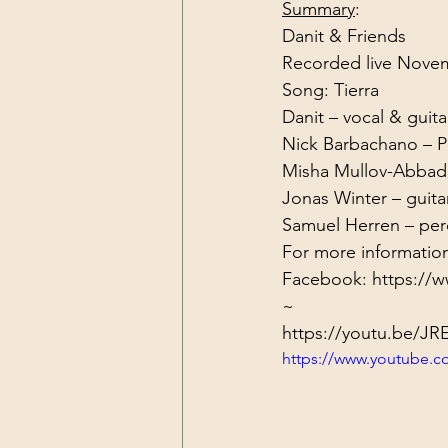
Summary
:
Dark Forces
China
Contr
Danit & Friends

Recorded live Novem
Song: Tierra
3D Matrix
California
Alt.
Danit – vocal & guitar
Nick Barbachano – Pe
Misha Mullov-Abbadd
Jonas Winter – guita
Samuel Herren – per
For more information
Facebook: 
https://
~
https://youtu.be/J
https://www.youtube.