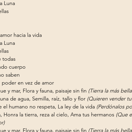
la Luna

llas
mor hacia la vida

la Luna

llas
e todas

ndo cuerpo

o saben

 poder en vez de amor
e y mar, Flora y fauna, paisaje sin fin 
(Tierra la más bell
na de agua, Semilla, raíz, tallo y flor 
(Quieren vender tu
el humano no respeta, La ley de la vida 
(Perdónalos p
 Honra la tierra, reza al cielo, Ama tus hermanos 
(Que e
r)
e y mar, Flora y fauna, paisaje sin fin 
(Tierra la más bell