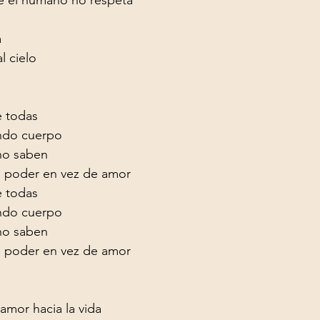


l cielo

e todas

ndo cuerpo

o saben

 poder en vez de amor
e todas

ndo cuerpo

o saben

 poder en vez de amor
mor hacia la vida
