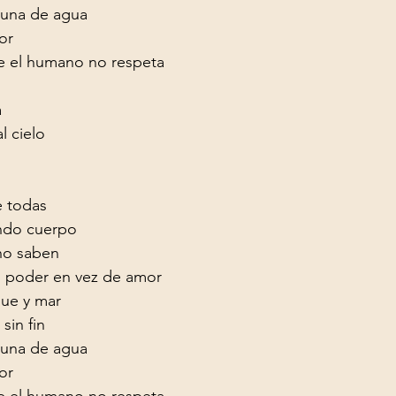
una de agua

lor
 el humano no respeta



l cielo

e todas

ndo cuerpo

o saben

 poder en vez de amor
ue y mar

sin fin

una de agua

lor
 el humano no respeta
