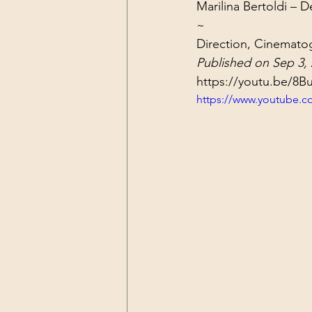
Marilina Bertoldi – 
Dark Forces
China
Contr
~
Direction, Cinemato
Published on Sep 3,
3D Matrix
California
Alt.
https://youtu.be/8
https://www.youtube.