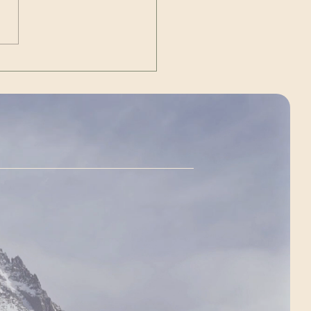
Out | The Unexpected
g)