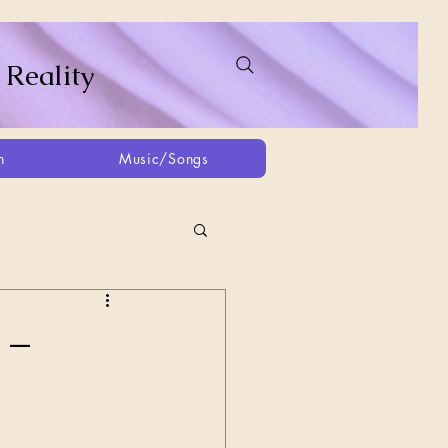
 Reality
h
Music/Songs
ing
2021
2025
 –
Afghanistan