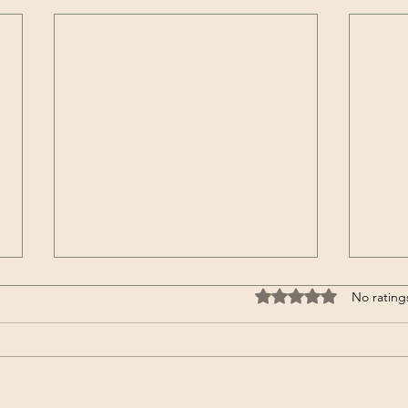
Rated 0 out of 5 stars
No rating