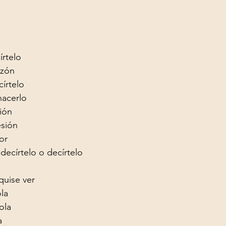
rtelo

zón

írtelo

hacerlo
ión

sión

r

ecírtelo o decírtelo
uise ver

a

ola

