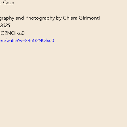
De Caza
ol Structures
Ancient Wisdom
Antarctica
Big Brother
graphy and Photography by Chiara Girimonti
 2025
 Social Media
BuG2NOlxu0
com/watch?v=8BuG2NOlxu0