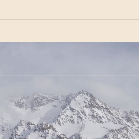
Wenn es das nicht ist / If
Get 
this isn’t it |Görda (Song -
(Son
German)