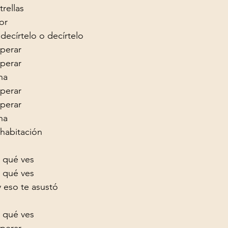
rellas

r

ecírtelo o decírtelo
perar

perar

na
perar

perar

na
habitación

 qué ves

 qué ves
 eso te asustó

 qué ves
perar
