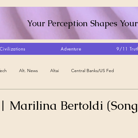
Your Perception Shapes Your
Civilizations
Adventure
9/11 Trut
Tech
Alt. News
Altai
Central Banks/US Fed
Consciousness Shift
Crystalline Grid
Agriculture/Farm
 Marilina Bertoldi (Song
very
Artisans
Canada
Biome
Create Your Reality
stars.