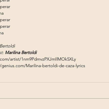
perar

na
perar

perar

na
Bertoldi
t: 
Marilina Bertoldi
fy.com/artist/1nm9PdmvzPXJmIlMOk5XLy
//genius.com/Marilina-bertoldi-de-caza-lyrics